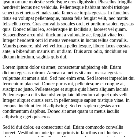
ipsum ornare molestie scelerisque eros dignissim. Phasellus fringilla
hendrerit lectus nec vehicula. Pellentesque habitant morbi tristique
senectus et netus et malesuada fames ac turpis egestas. In faucibus,
risus eu volutpat pellentesque, massa felis feugiat velit, nec mattis
felis elit a eros. Cras convallis sodales orci, et pretium sapien egestas
quis. Donec tellus leo, scelerisque in facilisis a, laoreet vel quam.
Suspendisse arcu nisl, tincidunt a vulputate ac, feugiat vitae leo.
Integer hendrerit orci id metus venenatis in luctus tellus convallis.
Mauris posuere, nisi vel vehicula pellentesque, libero lacus egestas
ante, a bibendum mauris mi ut diam. Duis arcu odio, tincidunt eu
dictum interdum, sagittis quis dui.
Lorem ipsum dolor sit amet, consectetur adipiscing elit. Etiam
dictum egestas rutrum. Aenean a metus sit amet massa egestas
vulputate sit amet a nisi. Sed nec enim erat. Sed laoreet imperdiet dui
fermentum placerat. Donec purus mi, pellentesque et congue at,
suscipit ac justo. Pellentesque et augue quis libero aliquam lacinia.
Pellentesque a elit vitae nisl vulputate bibendum aliquet quis velit.
Integer aliquet cursus erat, in pellentesque sapien tristique vitae. In
tempus tincidunt leo id adipiscing. Sed eu sapien egestas arcu
condimentum dapibus. Donec sit amet quam ut metus iaculis
adipiscing eget quis eros.
Sed id dui dolor, eu consectetur dui. Etiam commodo convallis
laoreet. Vestibulum ante ipsum primis in faucibus orci luctus et