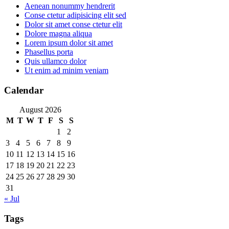
Aenean nonummy hendrerit
Conse ctetur adipisicing elit sed
Dolor sit amet conse ctetur elit
Dolore magna aliqua
Lorem ipsum dolor sit amet
Phasellus porta
Quis ullamco dolor
Ut enim ad minim veniam
Calendar
August 2026
M
T
W
T
F
S
S
1
2
3
4
5
6
7
8
9
10
11
12
13
14
15
16
17
18
19
20
21
22
23
24
25
26
27
28
29
30
31
« Jul
Tags