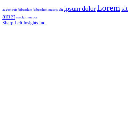
Lorem
ipsum dolor
sit
augue quis
bibendum
bibendum mauris
elit
amet
suscipit
tempor
Sharp Left Insights Inc.